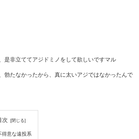
、是非立ててアジドミノをして欲しいですマル
、勃たなかったから、真に太いアジではなかったんで
目次
不得意な遠投系