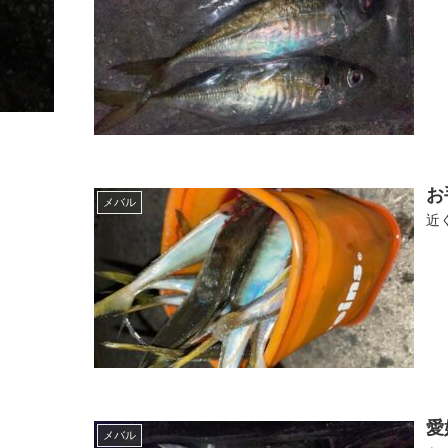
お
メバル
近
愛
メバル