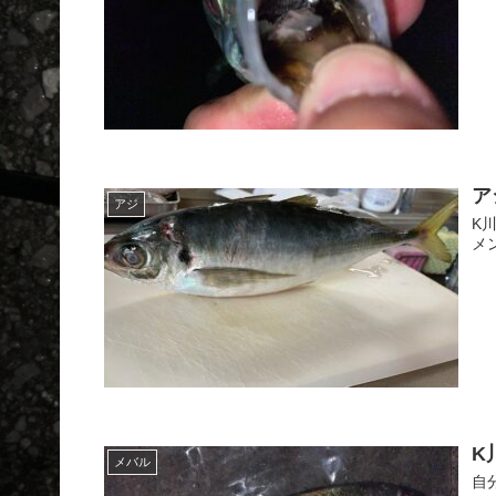
ア
アジ
K
メ
K
メバル
自