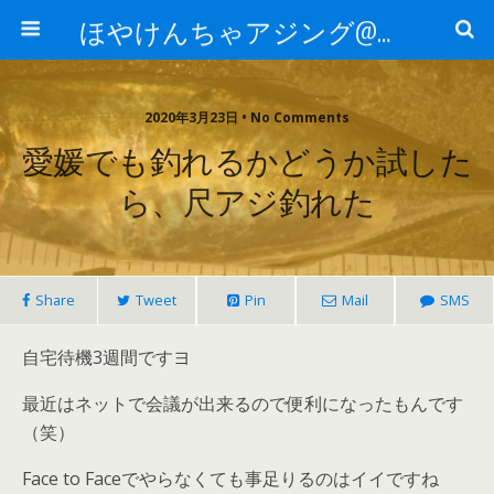
ほやけんちゃアジング@山口
2020年3月23日 • No Comments
愛媛でも釣れるかどうか試した
ら、尺アジ釣れた
Share
Tweet
Pin
Mail
SMS
自宅待機3週間ですヨ
最近はネットで会議が出来るので便利になったもんです
（笑）
Face to Faceでやらなくても事足りるのはイイですね