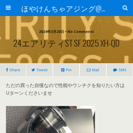
ほやけんちゃアジング@山口
2024年3月20日 • No Comments
24エアリティST SF 2025 XH-QD
Share
Tweet
Pin
Mail
SMS
ただの買った自慢なので性能やウンチクを知りたい方は
Uターンくださいませ