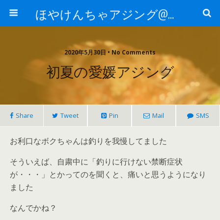
ほやけんちゃアジング@山口
2020年5月30日 • No Comments
初夏の愛媛アジング
Share
Tweet
Pin
Mail
SMS
お利口なボクちゃんは釣りを我慢してました
そういえば、自粛中に「釣りに行けない禁断症状
が・・・」とかってのを聞くと、痛いと思うようになり
ました
なんでかね？