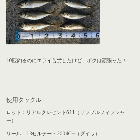
10匹釣るのにエライ苦労したけど、ボクは頑張った！
使用タックル
ロッド：リアルクレセント
611
（リップルフィッシャ
ー）
リール：
13
セルテート
2004CH
（ダイワ）