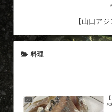
【山口アジ
料理
【
アジ
尺