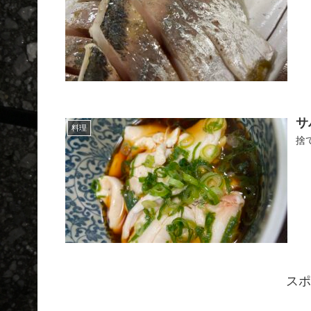
サ
料理
捨
スポ